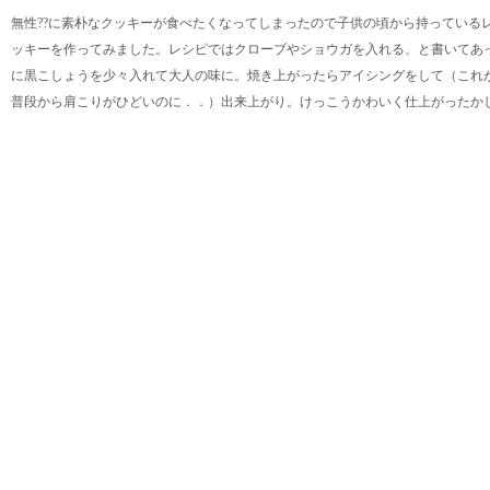
無性??に素朴なクッキーが食べたくなってしまったので子供の頃から持っている
ッキーを作ってみました。レシピではクローブやショウガを入れる、と書いてあ
に黒こしょうを少々入れて大人の味に。焼き上がったらアイシングをして（これ
普段から肩こりがひどいのに．．）出来上がり。けっこうかわいく仕上がったか