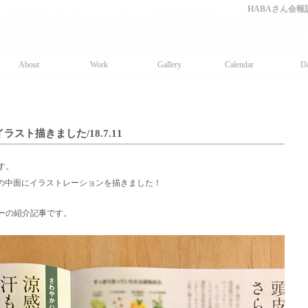
HABAさん会報
About
Work
Gallery
Calendar
Da
スト描きました/18.7.11
す。
の中面にイラストレーションを描きました！
ーの紹介記事です。