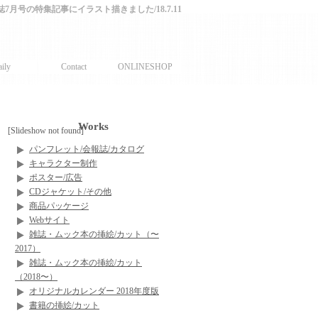
誌7月号の特集記事にイラスト描きました/18.7.11
ily
Contact
ONLINESHOP
Works
[Slideshow not found]
パンフレット/会報誌/カタログ
キャラクター制作
ポスター/広告
CDジャケット/その他
商品パッケージ
Webサイト
雑誌・ムック本の挿絵/カット（〜
2017）
雑誌・ムック本の挿絵/カット
（2018〜）
オリジナルカレンダー 2018年度版
書籍の挿絵/カット