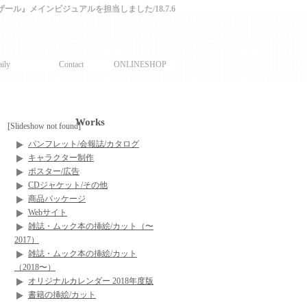
ル』メインビジュアルを担当しました/18.7.6
ily
Contact
ONLINESHOP
Works
[Slideshow not found]
パンフレット/会報誌/カタログ
キャラクター制作
ポスター/広告
CDジャケット/その他
商品パッケージ
Webサイト
雑誌・ムック本の挿絵/カット（〜
2017）
雑誌・ムック本の挿絵/カット
（2018〜）
オリジナルカレンダー 2018年度版
書籍の挿絵/カット