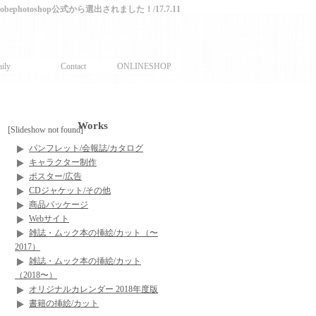
adobephotoshop公式から選出されました！/17.7.11
ily
Contact
ONLINESHOP
Works
[Slideshow not found]
パンフレット/会報誌/カタログ
キャラクター制作
ポスター/広告
CDジャケット/その他
商品パッケージ
Webサイト
雑誌・ムック本の挿絵/カット（〜
2017）
雑誌・ムック本の挿絵/カット
（2018〜）
オリジナルカレンダー 2018年度版
書籍の挿絵/カット