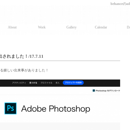
behanceの
About
Work
Gallery
Calendar
Da
選出されました！/17.7.11
る嬉しい出来事がありました！