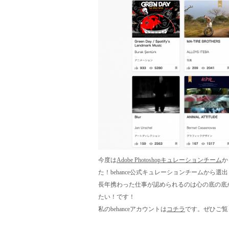
今度は
Adobe Photoshopキュレーションチーム
か
た！behance公式キュレーションチームから
長年携わった仕事が認められるのは心の底の底
たい！です！
私のbehanceアカウントは
コチラ
です。ぜひご覧