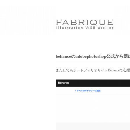
behanceのadobephotoshop公式から
またしても
ポートフォリオサイトBehance
で心躍