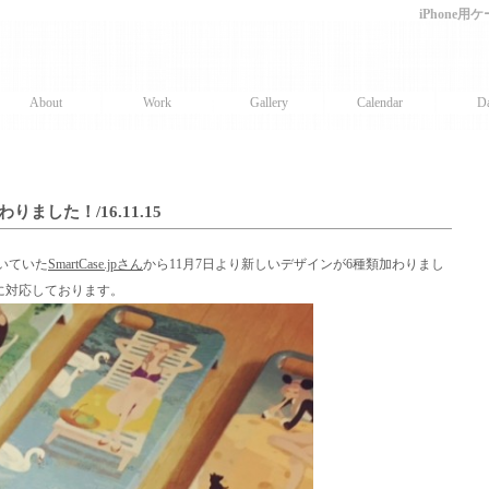
iPhone用
About
Work
Gallery
Calendar
Da
ました！/16.11.15
いていた
SmartCase.jpさん
から11月7日より新しいデザインが6種類加わりまし
種に対応しております。