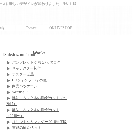
ケースに新しいデザインが加わりました！/16.11.15
ily
Contact
ONLINESHOP
Works
[Slideshow not found]
パンフレット/会報誌/カタログ
キャラクター制作
ポスター/広告
CDジャケット/その他
商品パッケージ
Webサイト
雑誌・ムック本の挿絵/カット（〜
2017）
雑誌・ムック本の挿絵/カット
（2018〜）
オリジナルカレンダー 2018年度版
書籍の挿絵/カット