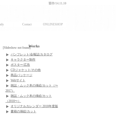
習作/14.11.10
ily
Contact
ONLINESHOP
Works
[Slideshow not found]
パンフレット/会報誌/カタログ
キャラクター制作
ポスター/広告
CDジャケット/その他
商品パッケージ
Webサイト
雑誌・ムック本の挿絵/カット（〜
2017）
雑誌・ムック本の挿絵/カット
（2018〜）
オリジナルカレンダー 2018年度版
書籍の挿絵/カット