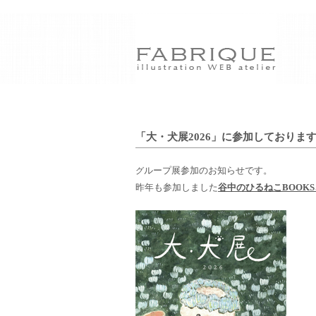
「大・犬展2026」に参加しております/26
ループ展参加のお知らせです。
グ
昨年も参加しました
谷中のひるねこBOOK