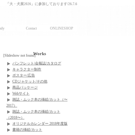
「大・犬展2026」に参加しております/26.7.6
ily
Contact
ONLINESHOP
Works
[Slideshow not found]
パンフレット/会報誌/カタログ
キャラクター制作
ポスター/広告
CDジャケット/その他
商品パッケージ
Webサイト
雑誌・ムック本の挿絵/カット（〜
2017）
雑誌・ムック本の挿絵/カット
（2018〜）
オリジナルカレンダー 2018年度版
書籍の挿絵/カット