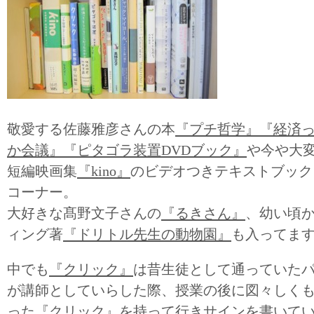
敬愛する佐藤雅彦さんの本
『プチ哲学』
『経済
か会議』
『ピタゴラ装置DVDブック』
や今や大
短編映画集
『kino』
のビデオつきテキストブック
コーナー。
大好きな髙野文子さんの
『るきさん』
、幼い頃
ィング著
『ドリトル先生の動物園』
も入ってま
中でも
『クリック』
は昔生徒として通っていた
が講師としていらした際、授業の後に図々しく
った
『クリック』
を持って行きサインを書いて