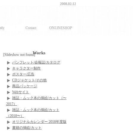
2008.02.12
ily
Contact
ONLINESHOP
Works
[Slideshow not found]
パンフレット/会報誌/カタログ
キャラクター制作
ポスター/広告
CDジャケット/その他
商品パッケージ
Webサイト
雑誌・ムック本の挿絵/カット（〜
2017）
雑誌・ムック本の挿絵/カット
（2018〜）
オリジナルカレンダー 2018年度版
書籍の挿絵/カット