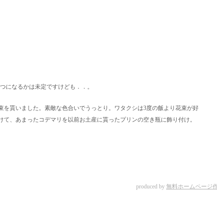
いつになるかは未定ですけども．．。
束を貰いました。素敵な色合いでうっとり。ワタクシは3度の飯より花束が好
けて、あまったコデマリを以前お土産に貰ったプリンの空き瓶に飾り付け。
produced by
無料ホームページ作成サ