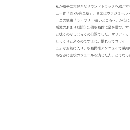
私が勝手に大好きなサウンドトラックを紹介す
ュー作『DIVA/完全版』。音楽はウラジミー
ーニの歌曲『ラ・ワリー/遠いところへ』が心
感激のあまり1週間に3回映画館に足を運び、
と聴くのがしばらくの日課でした。マリア・カ
しっくりと来るのですよね。慣れってコワイ．
ュ』がお気に入り。映画同様アンニュイで繊細
ちなみに主役のジュールを演じた人、どうなっ