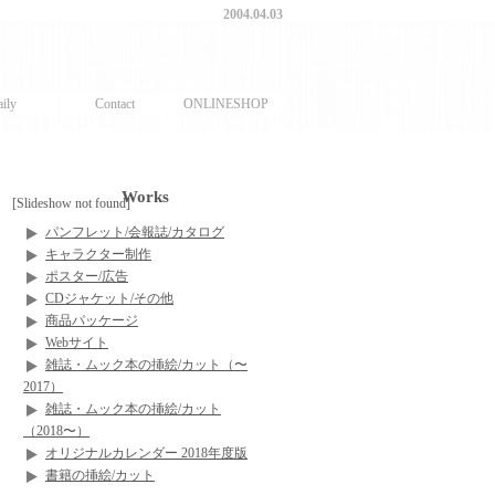
2004.04.03
ily
Contact
ONLINESHOP
Works
[Slideshow not found]
パンフレット/会報誌/カタログ
キャラクター制作
ポスター/広告
CDジャケット/その他
商品パッケージ
Webサイト
雑誌・ムック本の挿絵/カット（〜
2017）
雑誌・ムック本の挿絵/カット
（2018〜）
オリジナルカレンダー 2018年度版
書籍の挿絵/カット