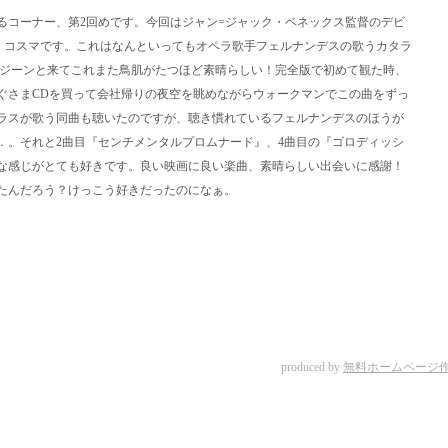
るコーナー、第2回めです。今回はジャン=ジャック・ベネックス監督のデビ
ル・コスマです。これはなんといってもオペラ歌手フェルナンデスの歌うカタラ
にジーンと来てこれまた鳥肌がたつほど素晴らしい！完全版で初めて観た時、
すぐさまCDを買って会社帰りの夜空を眺めながらウォークマンでこの曲をずっ
ラスが歌う同曲も聴いたのですが、聴き慣れているフェルナンデスのほうが
．。それと2曲目『センチメンタルプロムナード』、4曲目の『ゴロディッシ
な感じがとても好きです。良い映画に良い楽曲、素晴らしい出会いに感謝！
たんだろう？けっこう好きだったのになぁ。
produced by
無料ホームページ作成サ